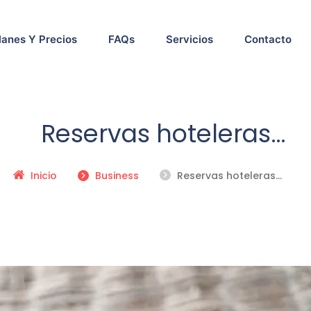
lanes Y Precios
FAQs
Servicios
Contacto
Reservas hoteleras
mpulsadas por contenido
Inicio
Business
Reservas hoteleras
marketing digital
impulsadas por
contenido y marketing
digital